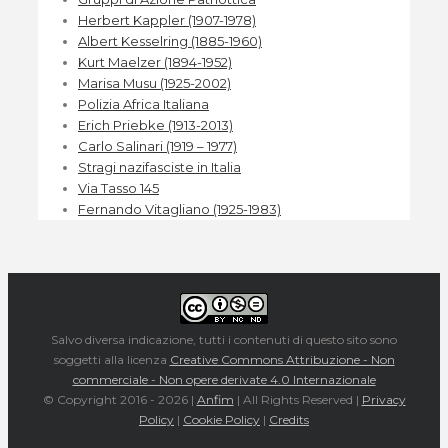
Herbert Kappler (1907-1978)
Albert Kesselring (1885-1960)
Kurt Maelzer (1894-1952)
Marisa Musu (1925-2002)
Polizia Africa Italiana
Erich Priebke (1913-2013)
Carlo Salinari (1919 – 1977)
Stragi nazifasciste in Italia
Via Tasso 145
Fernando Vitagliano (1925-1983)
Salvo diversa indicazione, tutti i contenuti di questo sito sono
soggetti alla licenza
Creative Commons Attribuzione - Non
commerciale - Non opere derivate 4.0 Internazionale
© Copyright 2016 -
2026 |
Anfim
| All Rights Reserved |
Privacy
Policy
|
Cookie Policy
|
Credits