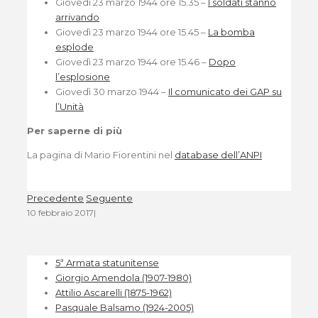
Giovedì 23 marzo 1944 ore 15.35 –
I soldati stanno
arrivando
Giovedì 23 marzo 1944 ore 15.45 –
La bomba
esplode
Giovedì 23 marzo 1944 ore 15.46 –
Dopo
l’esplosione
Giovedì 30 marzo 1944 –
Il comunicato dei GAP su
l’Unità
Per saperne di più
La pagina di Mario Fiorentini nel
database dell’ANPI
Precedente
Seguente
10 febbraio 2017
|
5ª Armata statunitense
Giorgio Amendola (1907-1980)
Attilio Ascarelli (1875-1962)
Pasquale Balsamo (1924-2005)