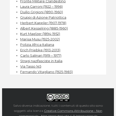
Fronte Militare Clandestino
Laura Garroni (1922 – 1996)
Duilio Grigioni (1890-1960)
Gruppi di Azione Patriottica
Herbert Kappler (1907-1978)
Albert Kesselring (1885-1960)
Kurt Maelzer (1894-1952)
Marisa Musu (1925-2002)
Polizia Africa Italiana
Erich Priebke (1913-2013)
Carlo Salinari (1919 – 1977)
Stragi nazifasciste in Italia
Via Tasso 145
Fernando Vitagliano (1925-1983)
Salvo diversa indicazione, tutti i contenuti di questo sito sono
soggetti alla licenza
Creative Commons Attribuzione - Non
commerciale - Non opere derivate 4.0 Internazionale