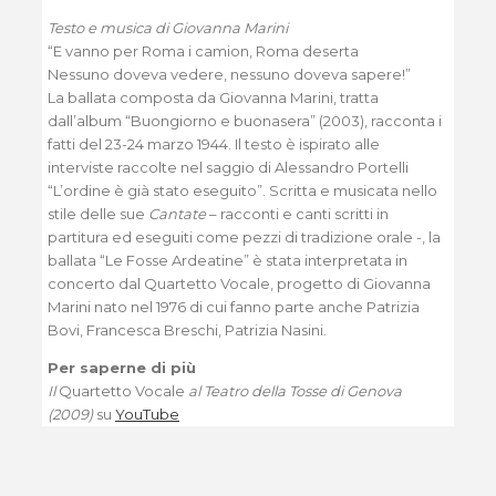
Testo e musica di Giovanna Marini
“E vanno per Roma i camion, Roma deserta
Nessuno doveva vedere, nessuno doveva sapere!”
La ballata composta da Giovanna Marini, tratta
dall’album “Buongiorno e buonasera” (2003), racconta i
fatti del 23-24 marzo 1944. Il testo è ispirato alle
interviste raccolte nel saggio di Alessandro Portelli
“L’ordine è già stato eseguito”. Scritta e musicata nello
stile delle sue
Cantate
– racconti e canti scritti in
partitura ed eseguiti come pezzi di tradizione orale -, la
ballata “Le Fosse Ardeatine” è stata interpretata in
concerto dal Quartetto Vocale, progetto di Giovanna
Marini nato nel 1976 di cui fanno parte anche Patrizia
Bovi, Francesca Breschi, Patrizia Nasini.
Per saperne di più
Il
Quartetto Vocale
al Teatro della Tosse di Genova
(2009)
su
YouTube