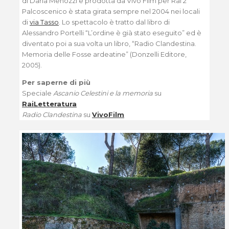
di Daria Menozzi e prodotta da Vivo Film per Rai 2
Palcoscenico è stata girata sempre nel 2004 nei locali
di
via Tasso
. Lo spettacolo è tratto dal libro di
Alessandro Portelli “L’ordine è già stato eseguito” ed è
diventato poi a sua volta un libro, “Radio Clandestina.
Memoria delle Fosse ardeatine” (Donzelli Editore,
2005).
Per saperne di più
Speciale
Ascanio Celestini e la memoria
su
RaiLetteratura
Radio Clandestina
su
VivoFilm