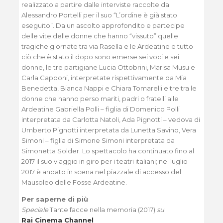
realizzato a partire dalle interviste raccolte da
Alessandro Portelli per il suo “L’ordine è già stato
eseguito”. Da un ascolto approfondito e partecipe
delle vite delle donne che hanno “vissuto” quelle
tragiche giornate tra via Rasella e le Ardeatine e tutto
ciò che è stato il dopo sono emerse sei voci e sei
donne, le tre partigiane Lucia Ottobrini, Marisa Musu e
Carla Capponi, interpretate rispettivamente da Mia
Benedetta, Bianca Nappi e Chiara Tomarelli e tre tra le
donne che hanno perso mariti, padri o fratelli alle
Ardeatine Gabriella Polli – figlia di Domenico Polli
interpretata da Carlotta Natoli, Ada Pignotti – vedova di
Umberto Pignotti interpretata da Lunetta Savino, Vera
Simoni – figlia di Simone Simoni interpretata da
Simonetta Solder. Lo spettacolo ha continuato fino al
2017 il suo viaggio in giro per i teatri italiani; nel luglio
2017 è andato in scena nel piazzale di accesso del
Mausoleo delle Fosse Ardeatine.
Per saperne di più
Speciale
Tante facce nella memoria (2017)
su
Rai Cinema Channel