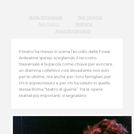
Nella letteratura
Nel cinema
Nel teatro
Nell’arte
Approfondimenti
Il teatro ha messo in scena l’eccidio delle Fosse
Ardeatine spesso scegliendo il racconto
trasversale e la parola come chiave per evocare
un dramma collettivo così devastante non solo
per le vittime, ma anche per i loro famigliari, per
chi è sopravvissuto e per chi ha vissuto in quella
stessa Roma “teatro di guerra”. Tra le opere
teatrali più importanti, si segnalano: