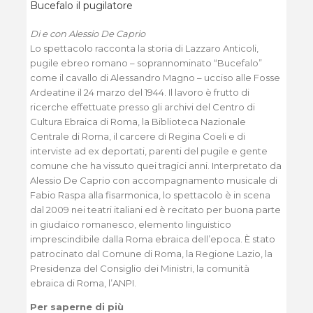
Bucefalo il pugilatore
Di e con Alessio De Caprio
Lo spettacolo racconta la storia di Lazzaro Anticoli,
pugile ebreo romano – soprannominato “Bucefalo”
come il cavallo di Alessandro Magno – ucciso alle Fosse
Ardeatine il 24 marzo del 1944. Il lavoro è frutto di
ricerche effettuate presso gli archivi del Centro di
Cultura Ebraica di Roma, la Biblioteca Nazionale
Centrale di Roma, il carcere di Regina Coeli e di
interviste ad ex deportati, parenti del pugile e gente
comune che ha vissuto quei tragici anni. Interpretato da
Alessio De Caprio con accompagnamento musicale di
Fabio Raspa alla fisarmonica, lo spettacolo è in scena
dal 2009 nei teatri italiani ed è recitato per buona parte
in giudaico romanesco, elemento linguistico
imprescindibile dalla Roma ebraica dell’epoca. È stato
patrocinato dal Comune di Roma, la Regione Lazio, la
Presidenza del Consiglio dei Ministri, la comunità
ebraica di Roma, l’ANPI.
Per saperne di più