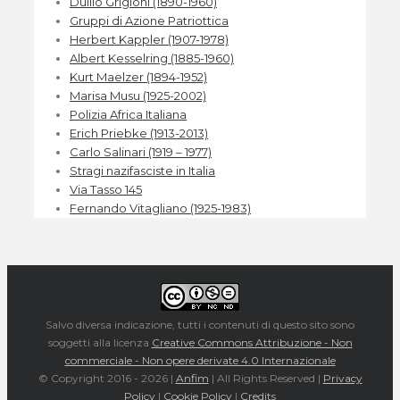
Duilio Grigioni (1890-1960)
Gruppi di Azione Patriottica
Herbert Kappler (1907-1978)
Albert Kesselring (1885-1960)
Kurt Maelzer (1894-1952)
Marisa Musu (1925-2002)
Polizia Africa Italiana
Erich Priebke (1913-2013)
Carlo Salinari (1919 – 1977)
Stragi nazifasciste in Italia
Via Tasso 145
Fernando Vitagliano (1925-1983)
Salvo diversa indicazione, tutti i contenuti di questo sito sono
soggetti alla licenza
Creative Commons Attribuzione - Non
commerciale - Non opere derivate 4.0 Internazionale
© Copyright 2016 -
2026 |
Anfim
| All Rights Reserved |
Privacy
Policy
|
Cookie Policy
|
Credits