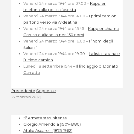
Venerdì 24 marzo 1944 ore 07.00 –
Kappler
telefona alla polizia fascista
Venerdì 24 marzo 1944 ore 14.00 –
I primi camion
partono verso via Ardeatina
Venerdì 24 marzo 1944 ore 15.45 –
Kappler chiama
Caruso e Alianello per i 50 nomi
Venerdì 24 marzo 1944 ore 16.00 –
I “nomi degli
italiani”
Venerdì 24 marzo 1944 ore 19.30 –
La lista italiana e
l’ultimo camion
Lunedì 18 settembre 1944 –
Il linciaggio di Donato
Carretta
Precedente
Seguente
27 febbraio 2017
|
5ª Armata statunitense
Giorgio Amendola (1907-1980)
Attilio Ascarelli (1875-1962)