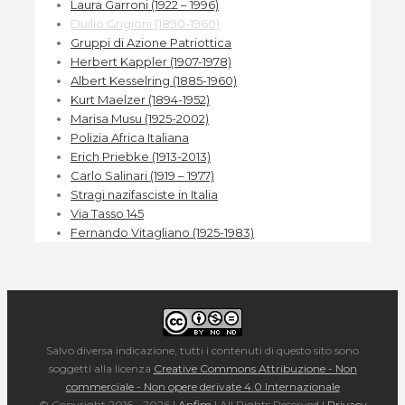
Laura Garroni (1922 – 1996)
Duilio Grigioni (1890-1960)
Gruppi di Azione Patriottica
Herbert Kappler (1907-1978)
Albert Kesselring (1885-1960)
Kurt Maelzer (1894-1952)
Marisa Musu (1925-2002)
Polizia Africa Italiana
Erich Priebke (1913-2013)
Carlo Salinari (1919 – 1977)
Stragi nazifasciste in Italia
Via Tasso 145
Fernando Vitagliano (1925-1983)
Salvo diversa indicazione, tutti i contenuti di questo sito sono
soggetti alla licenza
Creative Commons Attribuzione - Non
commerciale - Non opere derivate 4.0 Internazionale
© Copyright 2016 -
2026 |
Anfim
| All Rights Reserved |
Privacy