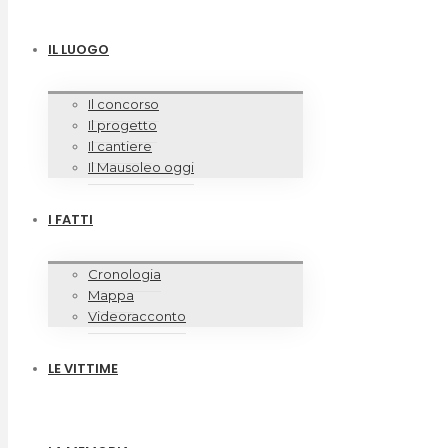
IL LUOGO
Il concorso
Il progetto
Il cantiere
Il Mausoleo oggi
I FATTI
Cronologia
Mappa
Videoracconto
LE VITTIME