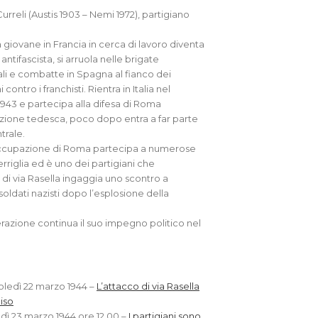
rreli (Austis 1903 – Nemi 1972), partigiano
giovane in Francia in cerca di lavoro diventa
antifascista, si arruola nelle brigate
ali e combatte in Spagna al fianco dei
contro i franchisti. Rientra in Italia nel
943 e partecipa alla difesa di Roma
zione tedesca, poco dopo entra a far parte
trale.
occupazione di Roma partecipa a numerose
erriglia ed è uno dei partigiani che
 di via Rasella ingaggia uno scontro a
soldati nazisti dopo l’esplosione della
erazione continua il suo impegno politico nel
ledì 22 marzo 1944 –
L’attacco di via Rasella
iso
dì 23 marzo 1944 ore 12.00 –
I partigiani sono