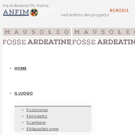
Via Ardeatina 174, Roma
nell'ambito del progetto
HOME
IL LUOGO
Il concorso
Il progetto
Il cantiere
Il Mausoleo oggi