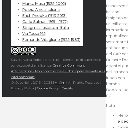
Marisa Musu (1925-2002)
Francesco Cu
Polizia Africa Italiana
italiano.
Erich Priebke (1913-2013)
Emigrato da 
Carlo Salinari (1919 – 1977)
un militante 
Stragi nazifasciste in Italia
internazion
Via Tasso 145
repubblicani 
Fernando Vitagliano (1925-1983)
settembre 1
dall’occupa
del GAP cen
Salvo diversa indicazione, tutti i contenuti di questo sito
Durante l’
sono soggetti alla licenza
Creative Commons
azioni di gu
Attribuzione - Non commerciale - Non opere derivate 4.0
nell’attacco
Internazionale
fuoco con i 
© Copyright 2016 -
2026 |
Anfim
| All Rights Reserved |
bomba.
Privacy Policy
|
Cookie Policy
|
Credits
Dopo la lib
PCI.
I fatti
Merco
è dec
Giove