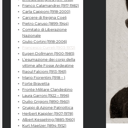
Franco Calamandrei (1917-1982)
Carla Capponi (1918-2000)
Carcere di Regina Coeli
Pietro Caruso (1899-1944)
Comitato di Liberazione
Nazionale
Giulio Cortini (1918-2006)
Francesco Curreli (1903-1972)
Eugen Dollmann (1900-1985)
L’esumazione dei corpi della
vittime alle Fosse Ardeatine
Raoul Falcioni (1913-1961)
Mario Fiorentini (1918 – )
Forte Bravetta
Fronte Militare Clandestino
Laura Garroni (1922 – 1996)
Duilio Grigioni (1890-1960)
Gruppi di Azione Patriottica
Herbert Kappler (1907-1978)
Albert Kesselring (1885-1960)
Kurt Maelzer (1894-1952)