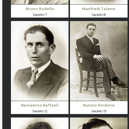
Bruno Rodella
Manfredi Talamo
Sacello 7
Sacello 8
Beniamino Raffaeli
Nunzio Rindone
Sacello 12
Sacello 13