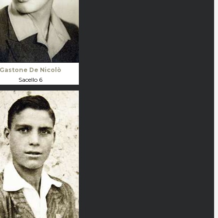
Gastone De Nicolò
Sacello 6