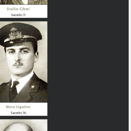
Duilio Cibei
Sacello 11
Nino Ugolini
Sacello 16