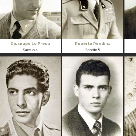
Giuseppe Lo Presti
Roberto Rendina
Sacello 4
Sacello 5