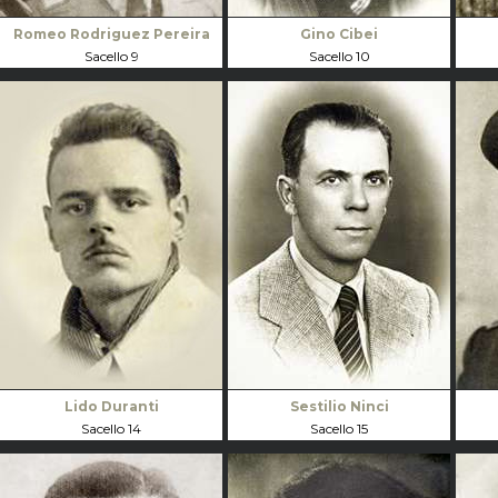
Romeo Rodriguez Pereira
Gino Cibei
Sacello 9
Sacello 10
Lido Duranti
Sestilio Ninci
Sacello 14
Sacello 15