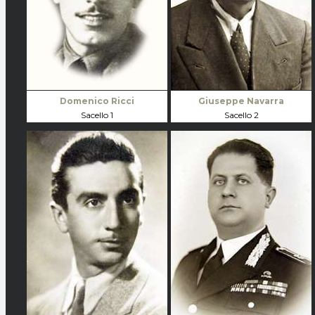
Domenico Ricci
Giuseppe Navarra
Sacello 1
Sacello 2