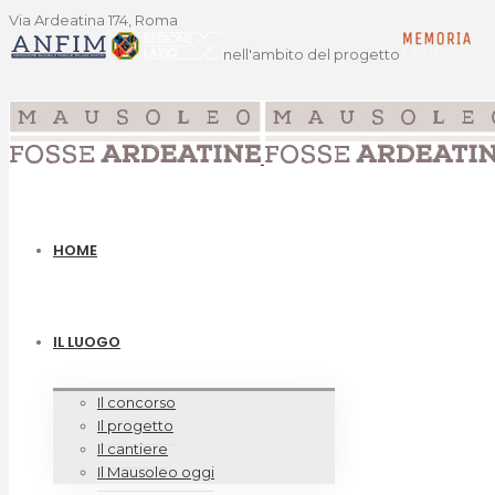
Via Ardeatina 174, Roma
nell'ambito del progetto
HOME
IL LUOGO
Il concorso
Il progetto
Il cantiere
Il Mausoleo oggi