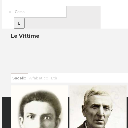
Le Vittime
Sacello
Alfabetico
Età