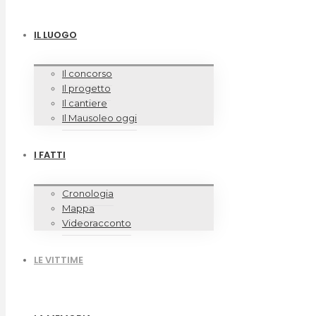
IL LUOGO
Il concorso
Il progetto
Il cantiere
Il Mausoleo oggi
I FATTI
Cronologia
Mappa
Videoracconto
LE VITTIME