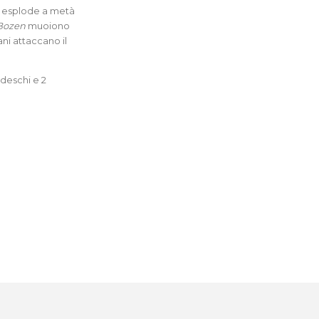
a esplode a metà
 Bozen
muoiono
ni attaccano il
edeschi e 2