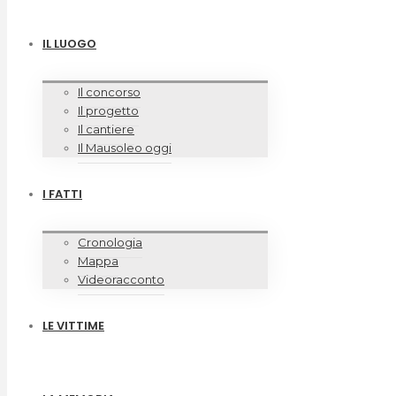
IL LUOGO
Il concorso
Il progetto
Il cantiere
Il Mausoleo oggi
I FATTI
Cronologia
Mappa
Videoracconto
LE VITTIME