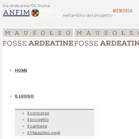
Via Ardeatina 174, Roma
nell'ambito del progetto
HOME
IL LUOGO
Il concorso
Il progetto
Il cantiere
Il Mausoleo oggi