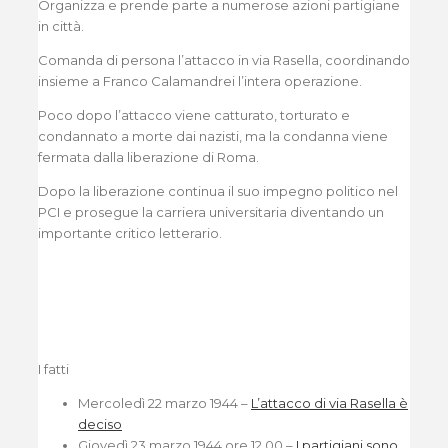
Organizza e prende parte a numerose azioni partigiane
in città.
Comanda di persona l’attacco in via Rasella, coordinando
insieme a Franco Calamandrei l’intera operazione.
Poco dopo l’attacco viene catturato, torturato e
condannato a morte dai nazisti, ma la condanna viene
fermata dalla liberazione di Roma.
Dopo la liberazione continua il suo impegno politico nel
PCI e prosegue la carriera universitaria diventando un
importante critico letterario.
I fatti
Mercoledì 22 marzo 1944 –
L’attacco di via Rasella è
deciso
Giovedì 23 marzo 1944 ore 12.00 –
I partigiani sono