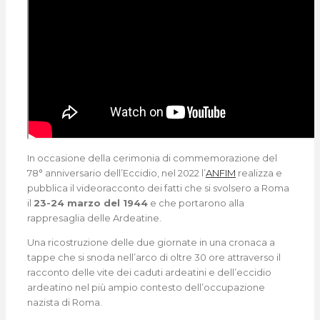
In occasione della cerimonia di commemorazione del
78° anniversario dell’Eccidio, nel 2022 l’
ANFIM
realizza e
pubblica il videoracconto dei fatti che si svolsero a Roma
il
23-24 marzo del 1944
e che portarono alla
rappresaglia delle Ardeatine.
Una ricostruzione delle due giornate in una cronaca a
tappe che si snoda nell’arco di oltre 30 ore attraverso il
racconto delle vite dei caduti ardeatini e dell’eccidio
ardeatino nel più ampio contesto dell’occupazione
nazista di Roma.