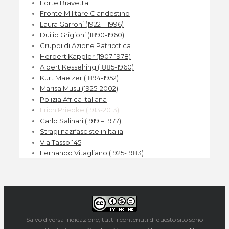
Forte Bravetta
Fronte Militare Clandestino
Laura Garroni (1922 – 1996)
Duilio Grigioni (1890-1960)
Gruppi di Azione Patriottica
Herbert Kappler (1907-1978)
Albert Kesselring (1885-1960)
Kurt Maelzer (1894-1952)
Marisa Musu (1925-2002)
Polizia Africa Italiana
Erich Priebke (1913-2013)
Carlo Salinari (1919 – 1977)
Stragi nazifasciste in Italia
Via Tasso 145
Fernando Vitagliano (1925-1983)
Salvo diversa indicazione, tutti i contenuti di questo sito sono