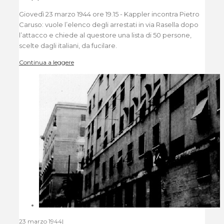
Giovedì 23 marzo 1944 ore 19.15 - Kappler incontra Pietro
Caruso: vuole l’elenco degli arrestati in via Rasella dopo
l’attacco e chiede al questore una lista di 50 persone,
scelte dagli italiani, da fucilare.
Continua a leggere
23 marzo 1944
|