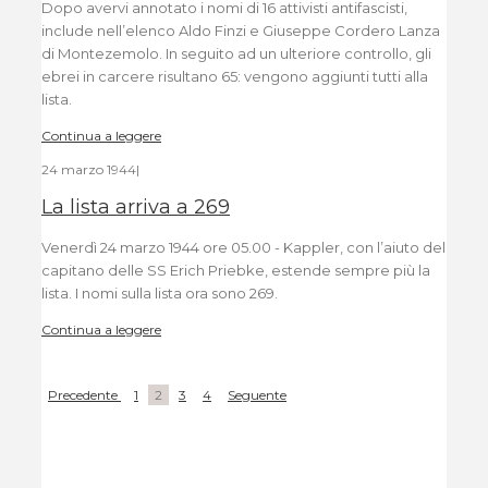
Dopo avervi annotato i nomi di 16 attivisti antifascisti,
include nell’elenco Aldo Finzi e Giuseppe Cordero Lanza
di Montezemolo. In seguito ad un ulteriore controllo, gli
ebrei in carcere risultano 65: vengono aggiunti tutti alla
lista.
Continua a leggere
24 marzo 1944
|
La lista arriva a 269
Venerdì 24 marzo 1944 ore 05.00 - Kappler, con l’aiuto del
capitano delle SS Erich Priebke, estende sempre più la
lista. I nomi sulla lista ora sono 269.
Continua a leggere
Precedente
1
2
3
4
Seguente