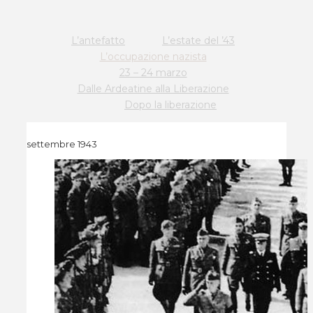
L’antefatto
L’estate del ’43
L’occupazione nazista
23 – 24 marzo
Dalle Ardeatine alla Liberazione
Dopo la liberazione
settembre 1943