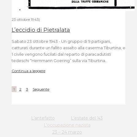
23 ottobre 1943
|
L’eccidio di Pietralata
Sabato 23 ottobre 1943 - Un gruppo di 9 partigiani,
catturati durante un fallito assalto alla caserma Tiburtina, e
1 civile vengono fucilati dal reparto di paracadutisti
tedeschi “Hernmann Goering” sulla via Tiburtina.
Continua a leggere
1
2
3
Seguente
L’antefatto
L’estate del ’43
L’occupazione nazista
23 – 24 marzo