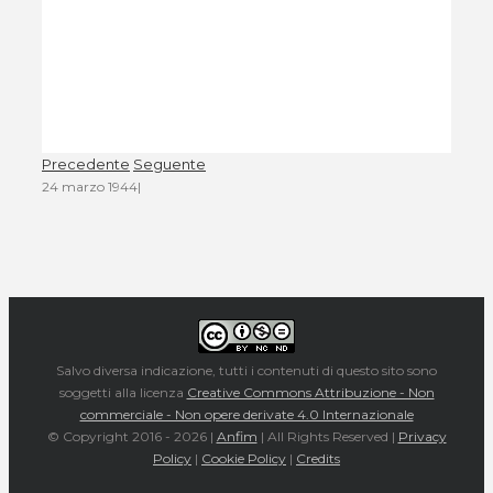
Precedente
Seguente
24 marzo 1944
|
Salvo diversa indicazione, tutti i contenuti di questo sito sono
soggetti alla licenza
Creative Commons Attribuzione - Non
commerciale - Non opere derivate 4.0 Internazionale
© Copyright 2016 -
2026 |
Anfim
| All Rights Reserved |
Privacy
Policy
|
Cookie Policy
|
Credits