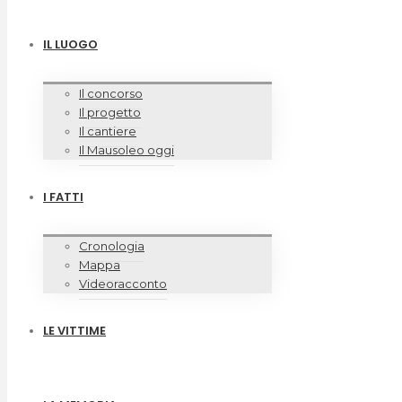
IL LUOGO
Il concorso
Il progetto
Il cantiere
Il Mausoleo oggi
I FATTI
Cronologia
Mappa
Videoracconto
LE VITTIME