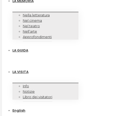
LA MEMORIA
Nella letteratura
Nel cinema
Nel teatro
Nell’arte
Approfondimenti
LA GUIDA
LA VISITA
Info
Notizie
Libro dei visitatori
English