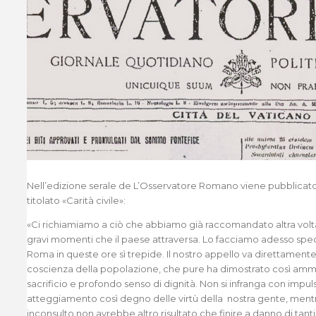
Nell’edizione serale de L’Osservatore Romano viene pubblica
titolato «Carità civile»:
«Ci richiamiamo a ciò che abbiamo già raccomandato altra volta
gravi momenti che il paese attraversa. Lo facciamo adesso spe
Roma in queste ore sì trepide. Il nostro appello va direttamente 
coscienza della popolazione, che pure ha dimostrato così ammir
sacrificio e profondo senso di dignità. Non si infranga con impuls
atteggiamento così degno delle virtù della nostra gente, ment
inconsulto non avrebbe altro risultato che finire a danno di tanti