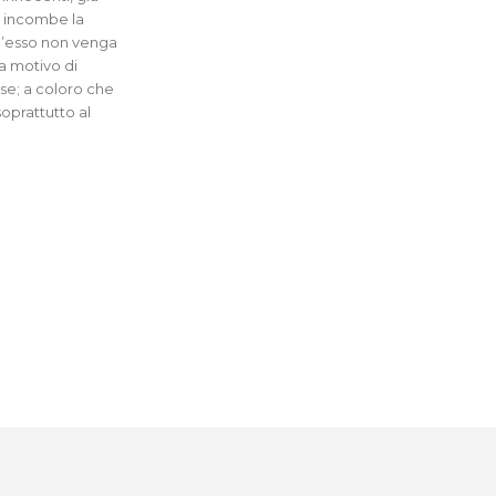
li incombe la
ch’esso non venga
a motivo di
ese; a coloro che
soprattutto al