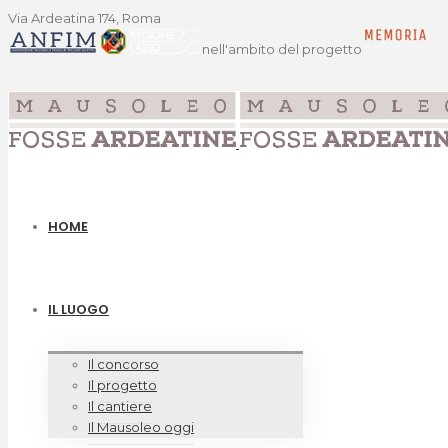
Via Ardeatina 174, Roma
nell'ambito del progetto
HOME
IL LUOGO
Il concorso
Il progetto
Il cantiere
Il Mausoleo oggi