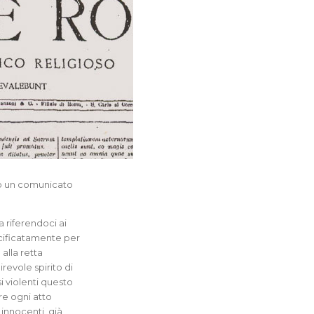
to un comunicato
 riferendoci ai
cificatamente per
alla retta
evole spirito di
i violenti questo
re ogni atto
 innocenti, già