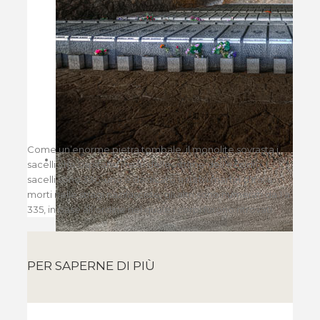
Come un’enorme pietra tombale, il monolite sovrasta i
sacelli che ospitano i resti delle vittime dell’eccidio. I
sacelli sono 336: uno è dedicato a tutti i martiri d’Italia
morti nelle stragi nazifasciste; gli altri sono numerati da 1 a
335, in base all’ordine nel quale i corpi furono ritrovati.
PER SAPERNE DI PIÙ