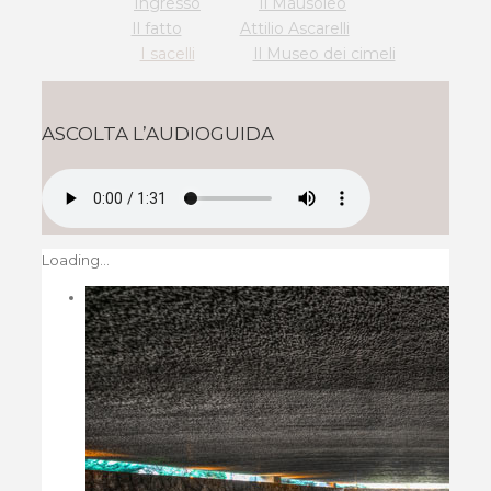
Ingresso
Il Mausoleo
Il fatto
Attilio Ascarelli
I sacelli
Il Museo dei cimeli
ASCOLTA L’AUDIOGUIDA
Loading...