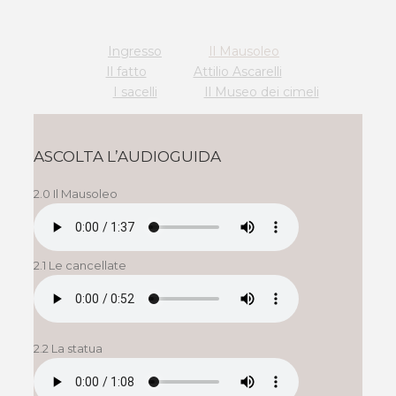
Ingresso
Il Mausoleo
Il fatto
Attilio Ascarelli
I sacelli
Il Museo dei cimeli
ASCOLTA L’AUDIOGUIDA
2.0 Il Mausoleo
2.1 Le cancellate
2.2 La statua