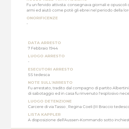
Fu un fervido attivsta: consegnava giornali e opuscoli
armi ed aiutò come potè gli ebrei nel periodo della l
ONORIFICENZE
-
DATA ARRESTO
7 Febbraio 1944
LUOGO ARRESTO
-
ESECUTORI ARRESTO
SS tedesca
NOTE SULL'ARRESTO
Fu arrestato, tradito dal compagno di partito Albertin
di sabotaggio ed in casa fu rinvenuto l'esplosivo nece
LUOGO DETENZIONE
Carcere di via Tasso ; Regina Coeli (III Braccio tedesc
LISTA KAPPLER
A disposizione dell'Aussen-Kommando sotto inchiesta