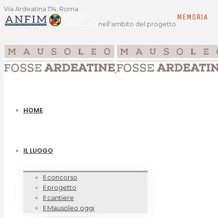
Via Ardeatina 174, Roma
nell'ambito del progetto
HOME
IL LUOGO
Il concorso
Il progetto
Il cantiere
Il Mausoleo oggi