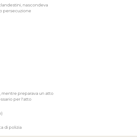
 clandestini, nascondeva
oro persecuzione
i, mentre preparava un atto
ssario per l'atto
o)
 di polizia