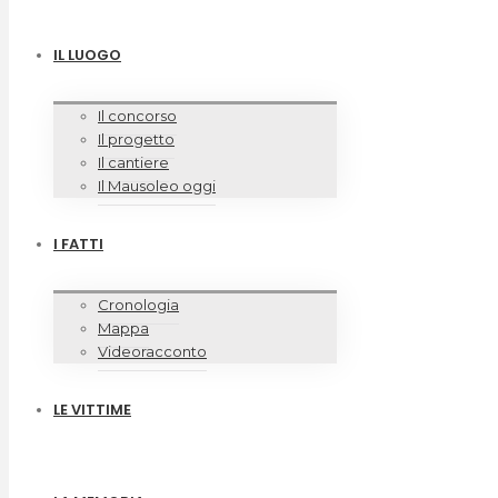
IL LUOGO
Il concorso
Il progetto
Il cantiere
Il Mausoleo oggi
I FATTI
Cronologia
Mappa
Videoracconto
LE VITTIME