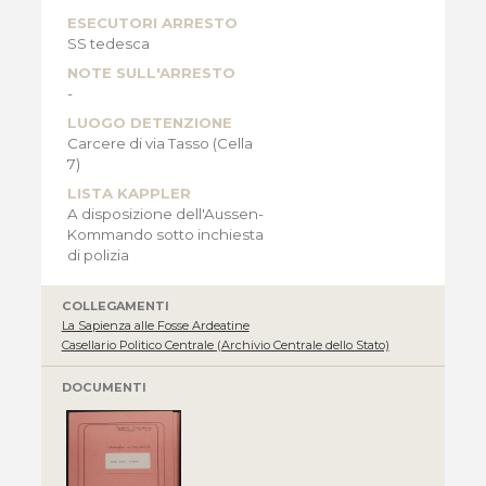
ESECUTORI ARRESTO
SS tedesca
NOTE SULL'ARRESTO
-
LUOGO DETENZIONE
Carcere di via Tasso (Cella
7)
LISTA KAPPLER
A disposizione dell'Aussen-
Kommando sotto inchiesta
di polizia
COLLEGAMENTI
La Sapienza alle Fosse Ardeatine
Casellario Politico Centrale (Archivio Centrale dello Stato)
DOCUMENTI