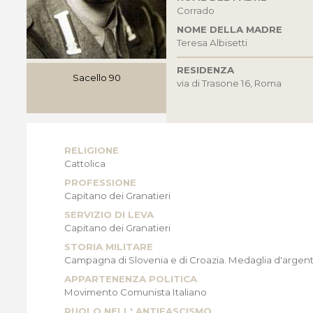
Corrado
NOME DELLA MADRE
Teresa Albisetti
RESIDENZA
Sacello 90
via di Trasone 16, Roma
RELIGIONE
Cattolica
PROFESSIONE
Capitano dei Granatieri
SERVIZIO DI LEVA
Capitano dei Granatieri
STORIA MILITARE
Campagna di Slovenia e di Croazia. Medaglia d'argen
APPARTENENZA POLITICA
Movimento Comunista Italiano
RUOLO NELL' ANTIFASCISMO