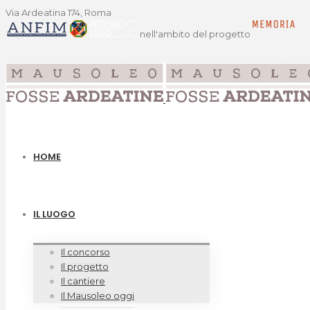
Via Ardeatina 174, Roma
nell'ambito del progetto
HOME
IL LUOGO
Il concorso
Il progetto
Il cantiere
Il Mausoleo oggi