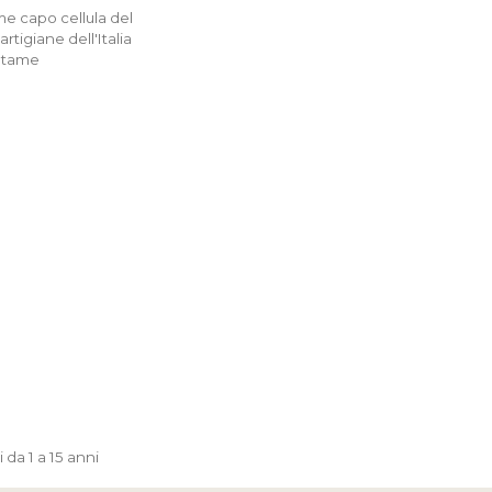
e capo cellula del
igiane dell'Italia
 Stame
da 1 a 15 anni