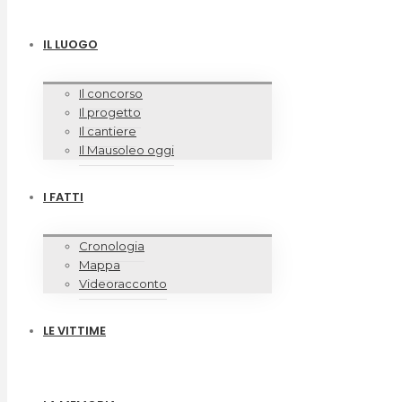
IL LUOGO
Il concorso
Il progetto
Il cantiere
Il Mausoleo oggi
I FATTI
Cronologia
Mappa
Videoracconto
LE VITTIME