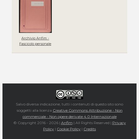
Archivio Anfim -
Fascicolo personale
Salvo diversa indicazione, tutti i contenuti di questo sito sono
soggetti alla licenza
Creative Commons Attribuzione - Non
commerciale - Non opere derivate 4.0 Internazionale
© Copyright 2016 -
2026 |
Anfim
| All Rights Reserved |
Privacy
Policy
|
Cookie Policy
|
Credits