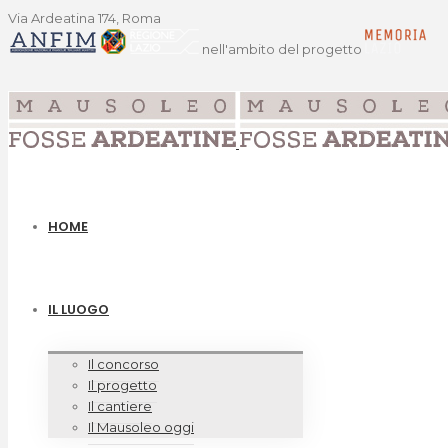
Via Ardeatina 174, Roma
nell'ambito del progetto
HOME
IL LUOGO
Il concorso
Il progetto
Il cantiere
Il Mausoleo oggi