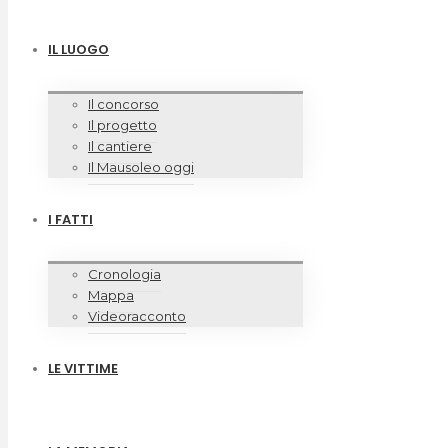
IL LUOGO
Il concorso
Il progetto
Il cantiere
Il Mausoleo oggi
I FATTI
Cronologia
Mappa
Videoracconto
LE VITTIME