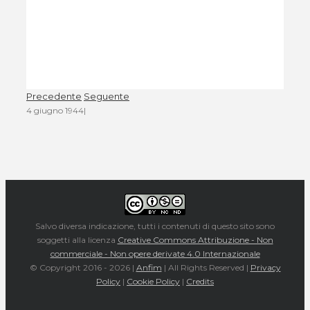
Precedente
Seguente
4 giugno 1944
|
Salvo diversa indicazione, tutti i contenuti di questo sito sono
soggetti alla licenza
Creative Commons Attribuzione - Non
commerciale - Non opere derivate 4.0 Internazionale
© Copyright 2016 -
2026 |
Anfim
| All Rights Reserved |
Privacy
Policy
|
Cookie Policy
|
Credits