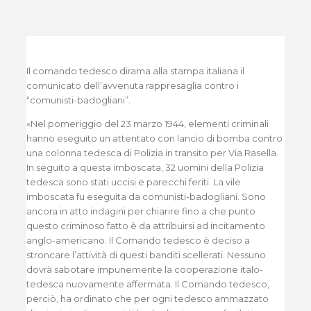
Il comando tedesco dirama alla stampa italiana il
comunicato dell’avvenuta rappresaglia contro i
“comunisti-badogliani”.
«Nel pomeriggio del 23 marzo 1944, elementi criminali
hanno eseguito un attentato con lancio di bomba contro
una colonna tedesca di Polizia in transito per Via Rasella.
In seguito a questa imboscata, 32 uomini della Polizia
tedesca sono stati uccisi e parecchi feriti. La vile
imboscata fu eseguita da comunisti-badogliani. Sono
ancora in atto indagini per chiarire fino a che punto
questo criminoso fatto è da attribuirsi ad incitamento
anglo-americano. Il Comando tedesco è deciso a
stroncare l’attività di questi banditi scellerati. Nessuno
dovrà sabotare impunemente la cooperazione italo-
tedesca nuovamente affermata. Il Comando tedesco,
perciò, ha ordinato che per ogni tedesco ammazzato