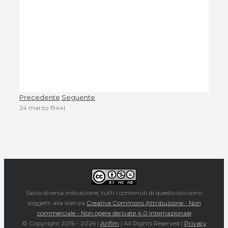
Precedente
Seguente
24 marzo 1944
|
Salvo diversa indicazione, tutti i contenuti di questo sito sono
soggetti alla licenza
Creative Commons Attribuzione - Non
commerciale - Non opere derivate 4.0 Internazionale
© Copyright 2016 -
2026 |
Anfim
| All Rights Reserved |
Privacy