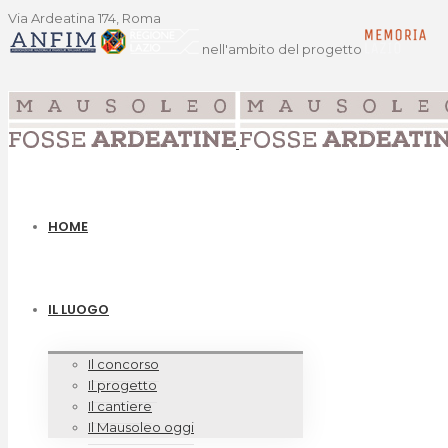
Via Ardeatina 174, Roma
nell'ambito del progetto
HOME
IL LUOGO
Il concorso
Il progetto
Il cantiere
Il Mausoleo oggi