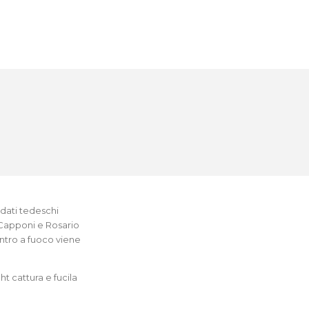
ldati tedeschi
 Capponi e Rosario
ontro a fuoco viene
t cattura e fucila