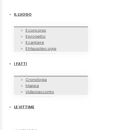
IL LUOGO
Il concorso
Il progetto
Il cantiere
Il Mausoleo oggi
I FATTI
Cronologia
Mappa
Videoracconto
LE VITTIME