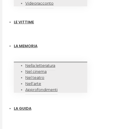
Videoracconto
LE VITTIME
LA MEMORIA
Nella letteratura
Nel cinema
Nel teatro
Nell’arte
Approfondimenti
LA GUIDA