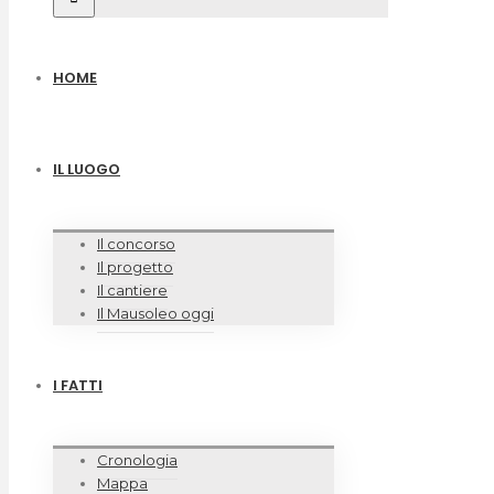
HOME
IL LUOGO
Il concorso
Il progetto
Il cantiere
Il Mausoleo oggi
I FATTI
Cronologia
Mappa