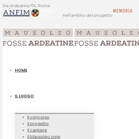
Via Ardeatina 174, Roma
nell'ambito del progetto
HOME
IL LUOGO
Il concorso
Il progetto
Il cantiere
Il Mausoleo oggi