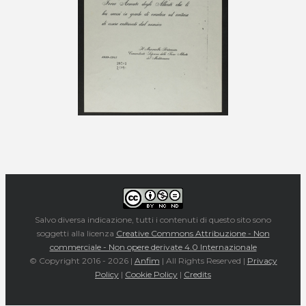
Salvo diversa indicazione, tutti i contenuti di questo sito sono
soggetti alla licenza
Creative Commons Attribuzione - Non
commerciale - Non opere derivate 4.0 Internazionale
© Copyright 2016 -
2026 |
Anfim
| All Rights Reserved |
Privacy
Policy
|
Cookie Policy
|
Credits