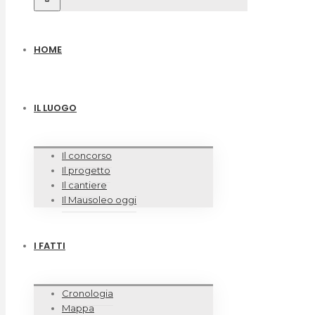
HOME
IL LUOGO
Il concorso
Il progetto
Il cantiere
Il Mausoleo oggi
I FATTI
Cronologia
Mappa