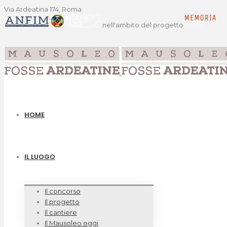
Via Ardeatina 174, Roma
nell'ambito del progetto
HOME
IL LUOGO
Il concorso
Il progetto
Il cantiere
Il Mausoleo oggi