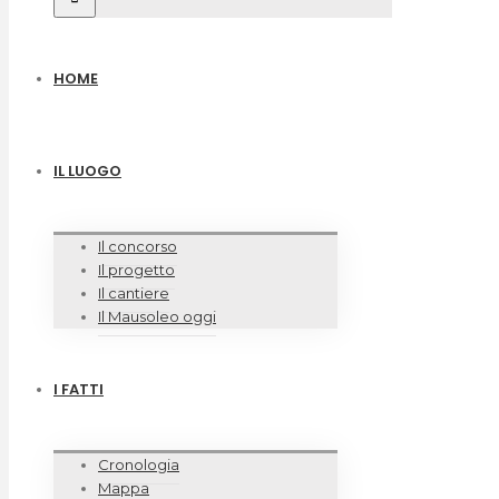
HOME
IL LUOGO
Il concorso
Il progetto
Il cantiere
Il Mausoleo oggi
I FATTI
Cronologia
Mappa