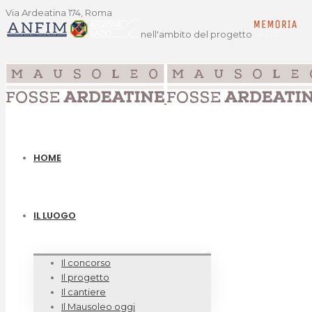
Via Ardeatina 174, Roma
nell'ambito del progetto
HOME
IL LUOGO
Il concorso
Il progetto
Il cantiere
Il Mausoleo oggi