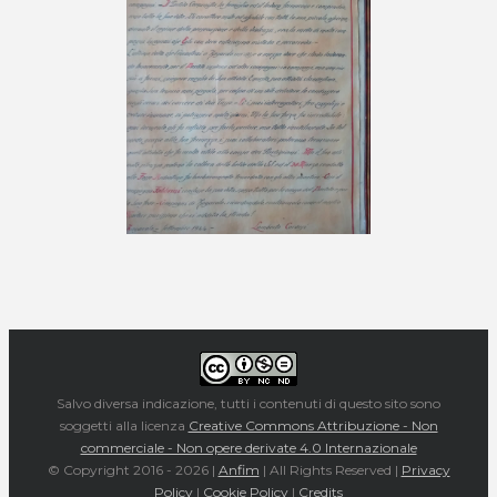
Salvo diversa indicazione, tutti i contenuti di questo sito sono
soggetti alla licenza
Creative Commons Attribuzione - Non
commerciale - Non opere derivate 4.0 Internazionale
© Copyright 2016 -
2026 |
Anfim
| All Rights Reserved |
Privacy
Policy
|
Cookie Policy
|
Credits