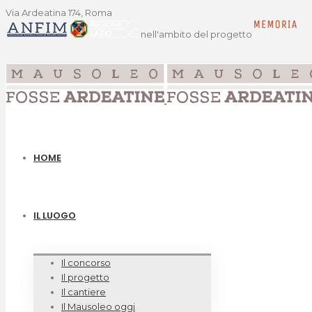
Via Ardeatina 174, Roma
nell'ambito del progetto
HOME
IL LUOGO
Il concorso
Il progetto
Il cantiere
Il Mausoleo oggi