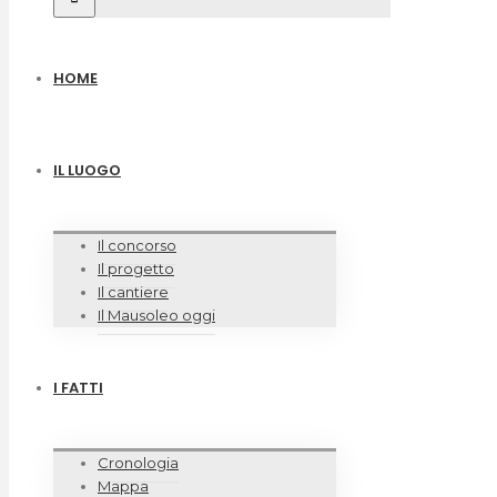
HOME
IL LUOGO
Il concorso
Il progetto
Il cantiere
Il Mausoleo oggi
I FATTI
Cronologia
Mappa