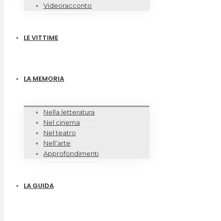
Videoracconto
LE VITTIME
LA MEMORIA
Nella letteratura
Nel cinema
Nel teatro
Nell’arte
Approfondimenti
LA GUIDA