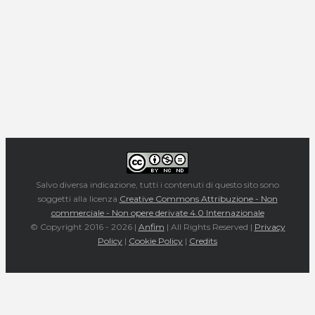
Salvo diversa indicazione, tutti i contenuti di questo sito sono
soggetti alla licenza
Creative Commons Attribuzione - Non
commerciale - Non opere derivate 4.0 Internazionale
© Copyright 2016 -
2026 |
Anfim
| All Rights Reserved |
Privacy
Policy
|
Cookie Policy
|
Credits